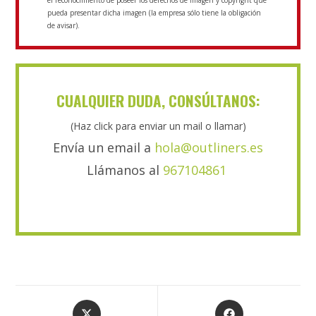
el reconocimiento de poseer los derechos de imagen y copyright que
pueda presentar dicha imagen (la empresa sólo tiene la obligación
de avisar).
CUALQUIER DUDA, CONSÚLTANOS:
(Haz click para enviar un mail o llamar)
Envía un email a
hola@outliners.es
Llámanos al
967104861