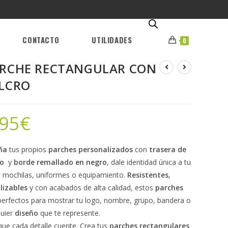
CONTACTO
UTILIDADES
0
RCHE RECTANGULAR CON
LCRO
,95
€
ña
tus propios
parches personalizados
con
trasera de
ro
y
borde remallado en negro
, dale identidad única a tu
, mochilas, uniformes o equipamiento.
Resistentes
,
ilizables
y con acabados de alta calidad, estos
parches
perfectos para mostrar tu logo, nombre, grupo, bandera o
quier
diseño
que te represente.
que cada detalle cuente. Crea tus
parches rectangulares