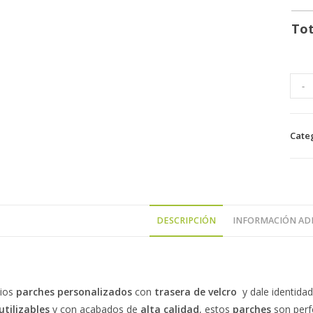
Tot
-
Cate
DESCRIPCIÓN
INFORMACIÓN AD
pios
parches personalizados
con
trasera de velcro
y dale identidad
utilizables
y con acabados de
alta calidad
, estos
parches
son perf