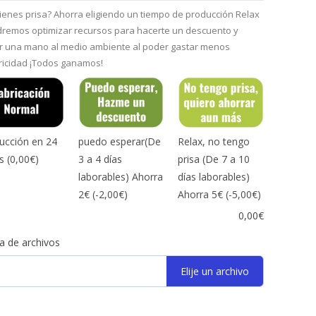
tienes prisa? Ahorra eligiendo un tiempo de producción Relax
dremos optimizar recursos para hacerte un descuento y
r una mano al medio ambiente al poder gastar menos
tricidad ¡Todos ganamos!
ucción en 24
puedo esperar(De
Relax, no tengo
as
(0,00€)
3 a 4 días
prisa (De 7 a 10
laborables) Ahorra
días laborables)
2€
(-2,00€)
Ahorra 5€
(-5,00€)
0,00
€
a de archivos
Elije un archivo