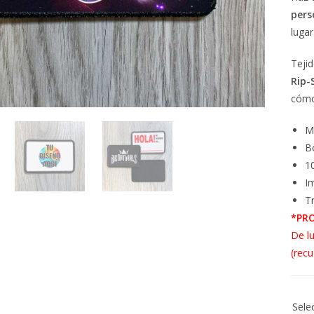
pers
lugar
Tejid
Rip-
cóm
M
B
1
I
T
*PR
De l
(rec
Sele