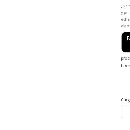
¿No 
y po
echa
elec
prod
hor
Carg