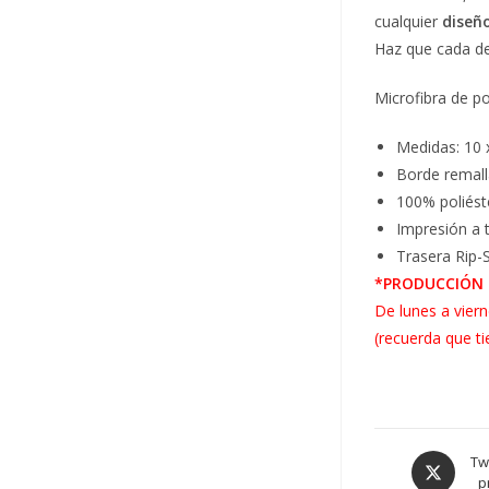
cualquier
diseñ
Haz que cada de
Microfibra de p
Medidas: 10 
Borde remal
100% poliést
Impresión a 
Trasera Rip-
*PRODUCCIÓN 
De lunes a vier
(recuerda que t
Tw
p