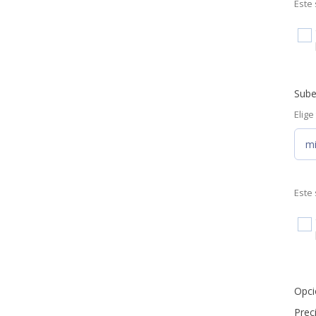
Este 
Sube
Elige
m
Este 
Opci
Prec