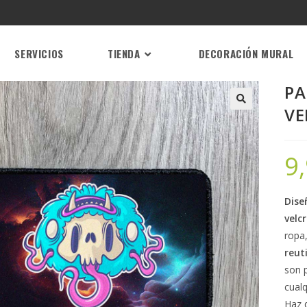
SERVICIOS
TIENDA
DECORACIÓN MURAL
PA
VE
9
Dise
velc
ropa
reut
son 
cual
Haz 