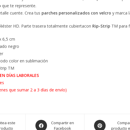
o
que te represente.
talle cuente. Crea tus
parches personalizados con velcro
y marca la
oliéster HD. Parte trasera totalmente cubiertacon
Rip-Strip
TM para fi
x 6,5 cm
lado negro
er
todo color en sublimación
Strip TM
EN DÍAS LABORALES
nes
ienes que sumar 2 a 3 días de envío)
itea este
Compartir en
Compar
roducto
Facebook
producto e