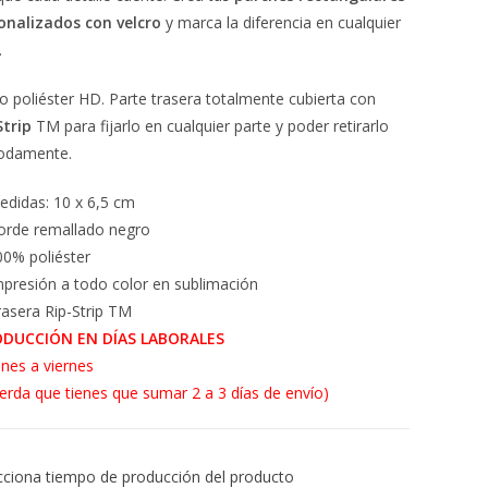
onalizados con velcro
y marca la diferencia en cualquier
.
o poliéster HD. Parte trasera totalmente cubierta con
Strip
TM para fijarlo en cualquier parte y poder retirarlo
odamente.
edidas: 10 x 6,5 cm
orde remallado negro
00% poliéster
mpresión a todo color en sublimación
rasera Rip-Strip TM
ODUCCIÓN EN DÍAS LABORALES
unes a viernes
uerda que tienes que sumar 2 a 3 días de envío)
cciona tiempo de producción del producto