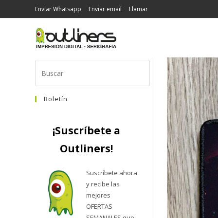
Enviar Whatsapp
Enviar email
Llamar
Boletín
¡Suscríbete a
Outliners!
Suscríbete ahora
y recibe las
mejores
OFERTAS
SEMANALES que