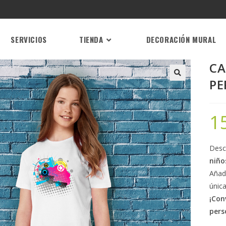
SERVICIOS
TIENDA
DECORACIÓN MURAL
CA
PE
1
Desc
niño
Añad
única
¡Con
pers