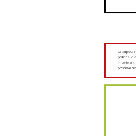
La empresa no
pedido el cl
importe entr
presentar dic