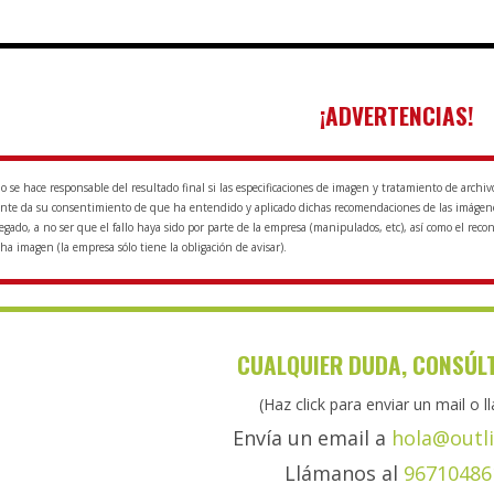
¡ADVERTENCIAS!
 se hace responsable del resultado final si las especificaciones de imagen y tratamiento de archiv
iente da su consentimiento de que ha entendido y aplicado dichas recomendaciones de las imágenes
egado, a no ser que el fallo haya sido por parte de la empresa (manipulados, etc), así como el re
ha imagen (la empresa sólo tiene la obligación de avisar).
CUALQUIER DUDA, CONSÚL
(Haz click para enviar un mail o l
Envía un email a
hola@outli
Llámanos al
96710486