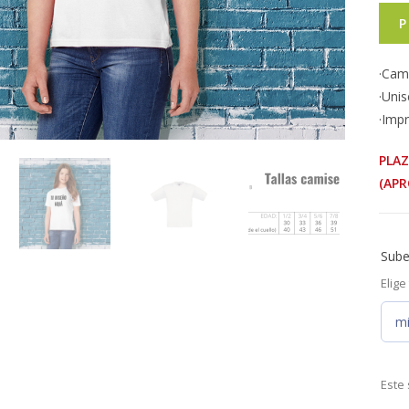
P
·Cam
·Uni
·Impr
PLAZ
(AP
Sube
Elige
m
Este 