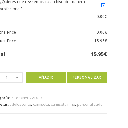
¿Quieres que revisemos tu archivo de manera
?
profesional?
0,00
€
ons Price
0,00
€
uct Price
15,95
€
al
15,95
€
+
AÑADIR
PERSONALIZAR
goría:
PERSONALIZADOR
uetas:
adolescente
,
camiseta
,
camiseta niño
,
personalizado