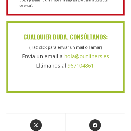
pueda presentar dicha imagen (la empresa sólo tiene la obligación
de avisar).
CUALQUIER DUDA, CONSÚLTANOS:
(Haz click para enviar un mail o llamar)
Envía un email a
hola@outliners.es
Llámanos al
967104861