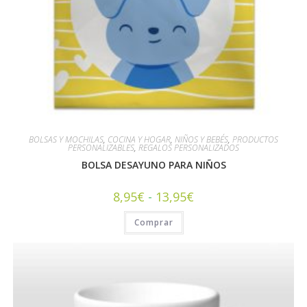
BOLSAS Y MOCHILAS
,
COCINA Y HOGAR
,
NIÑOS Y BEBÉS
,
PRODUCTOS
PERSONALIZABLES
,
REGALOS PERSONALIZADOS
BOLSA DESAYUNO PARA NIÑOS
8,95
€
-
13,95
€
Comprar